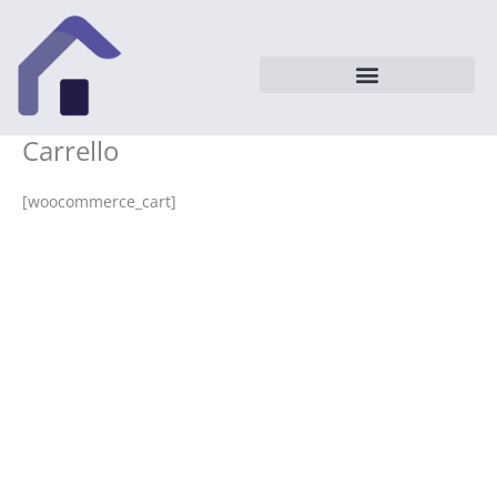
Vai
al
contenuto
Carrello
[woocommerce_cart]