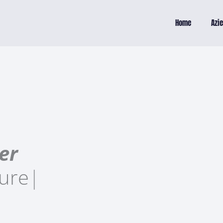
Home
Azi
er
ture
|