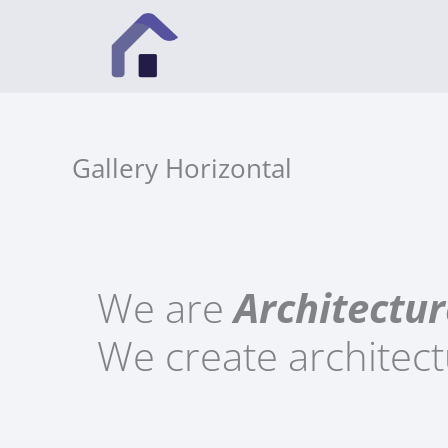
Vai
al
contenuto
Gallery Horizontal
We are
Architectur
We create
architec