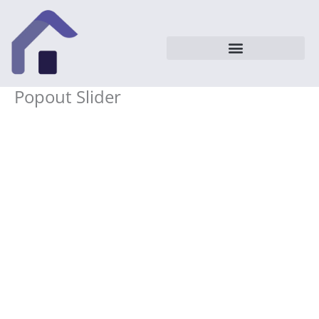
Vai
al
contenuto
Popout Slider