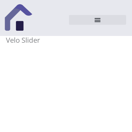
Vai
al
contenuto
Velo Slider